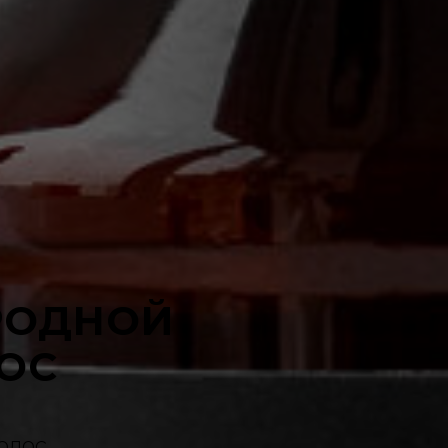
РОДНОЙ
ОС
лос,