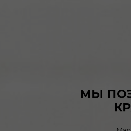
МЫ ПО
К
Мар