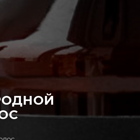
РОДНОЙ
ОС
лос,