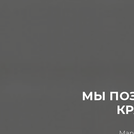
МЫ ПО
К
Мар